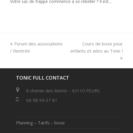
Votre sac de frappe commence à se rebeller ? Il est…
previous
Forum des associations
Cours de boxe pour
next
/ Rentrée
post:
enfants et ados au Tonic !
post:
TONIC FULL CONTACT
8 chemin des Monts - 42110 FEURS
06 98 94 37 81
Planning – Tarifs – boxe