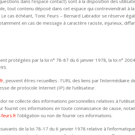
questions dans l’espace contact) sont à la disposition des utilisa
, tout contenu déposé dans cet espace qui contreviendrait à la lé
. Le cas échéant, Tonic Feurs – Bernard Labrador se réserve égal
, notamment en cas de message à caractère raciste, injurieux, diff
t protégées par la loi n° 78-87 du 6 janvier 1978, la loi n° 2004
995.
fr
, peuvent êtres recueillies : l’URL des liens par l’intermédiaire d
dresse de protocole Internet (IP) de l’utilisateur.
or ne collecte des informations personnelles relatives à l’utilisa
teur fournit ces informations en toute connaissance de cause, nota
feurs.fr
l’obligation ou non de fournir ces informations.
vants de la loi 78-17 du 6 janvier 1978 relative à l’informatique, 