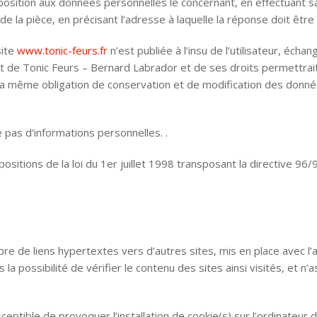
’opposition aux données personnelles le concernant, en effectuan
e de la pièce, en précisant l’adresse à laquelle la réponse doit êtr
site
www.tonic-feurs.fr
n’est publiée à l’insu de l’utilisateur, éc
t de Tonic Feurs – Bernard Labrador et de ses droits permettrait
la même obligation de conservation et de modification des données 
le pas d’informations personnelles. .
itions de la loi du 1er juillet 1998 transposant la directive 96/9
re de liens hypertextes vers d’autres sites, mis en place avec l’
la possibilité de vérifier le contenu des sites ainsi visités, et
eptible de provoquer l’installation de cookie(s) sur l’ordinateur de