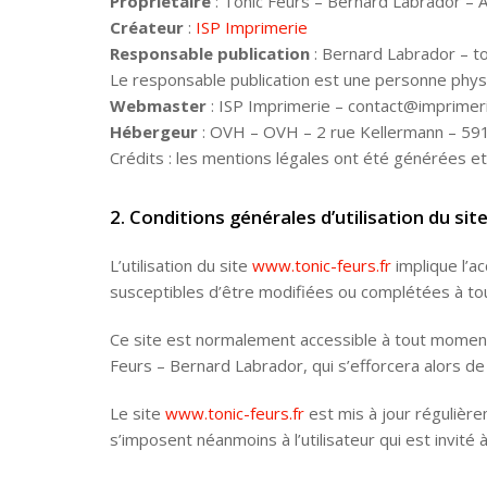
Propriétaire
: Tonic Feurs – Bernard Labrador –
Créateur
:
ISP Imprimerie
Responsable publication
: Bernard Labrador – 
Le responsable publication est une personne phy
Webmaster
: ISP Imprimerie – contact@imprimer
Hébergeur
: OVH – OVH – 2 rue Kellermann – 591
Crédits : les mentions légales ont été générées e
2. Conditions générales d’utilisation du sit
L’utilisation du site
www.tonic-feurs.fr
implique l’ac
susceptibles d’être modifiées ou complétées à tou
Ce site est normalement accessible à tout moment 
Feurs – Bernard Labrador, qui s’efforcera alors de
Le site
www.tonic-feurs.fr
est mis à jour régulièr
s’imposent néanmoins à l’utilisateur qui est invité