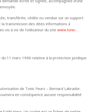
t sa demande écrite et signée, accompagnée d’une
e envoyée.
hangée, transférée, cédée ou vendue sur un support
 la transmission des dites informations à
vis à vis de l’utilisateur du site
www.tonic-
 du 11 mars 1996 relative à la protection juridique
autorisation de Tonic Feurs – Bernard Labrador.
 n’assumera en conséquence aucune responsabilité
 l’utilisateur. Un cookie est un fichier de petite