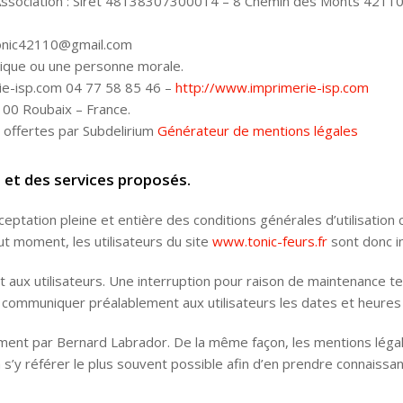
 Association : Siret 48138307300014 – 8 Chemin des Monts 4211
tonic42110@gmail.com
sique ou une personne morale.
ie-isp.com 04 77 58 85 46 –
http://www.imprimerie-isp.com
00 Roubaix – France.
t offertes par Subdelirium
Générateur de mentions légales
e et des services proposés.
ceptation pleine et entière des conditions générales d’utilisation c
t moment, les utilisateurs du site
www.tonic-feurs.fr
sont donc in
aux utilisateurs. Une interruption pour raison de maintenance te
 communiquer préalablement aux utilisateurs les dates et heures d
ement par Bernard Labrador. De la même façon, les mentions léga
 à s’y référer le plus souvent possible afin d’en prendre connaissan