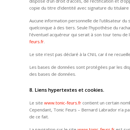
dispose d’un droit d’accès, de rectification et d
copie du titre d’identité avec signature du titulair
Aucune information personnelle de l’utilisateur du 
quelconque à des tiers. Seule l’hypothèse du racha
l’éventuel acquéreur qui serait à son tour tenu de 
feurs.fr
.
Le site n’est pas déclaré à la CNIL car il ne recueil
Les bases de données sont protégées par les dispos
des bases de données.
8. Liens hypertextes et cookies.
Le site
www.tonic-feurs.fr
contient un certain nomb
Cependant, Tonic Feurs – Bernard Labrador n’a pas 
de ce fait.
La navigation sur le site
www.tonic-feurs.fr
est susc