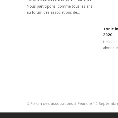
Nous participons, comme tous les ans,
au forum des associations de…
Tonic i
2020
Hello les
alors q
previous
Forum des associations à Feurs le 12 Septemb
post: