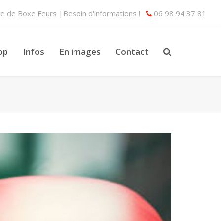
lle de Boxe Feurs |Besoin d'informations !
06 98 94 37 81
op
Infos
En images
Contact