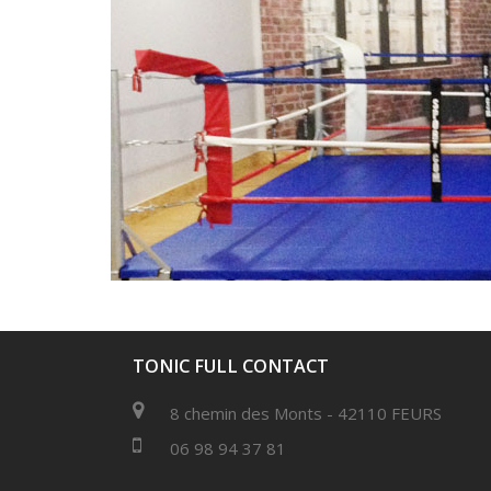
TONIC FULL CONTACT
8 chemin des Monts - 42110 FEURS
06 98 94 37 81