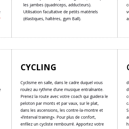
les jambes (quadriceps, adducteurs).
c
e
Utilisation facultative de petits matériels
v
r
(élastiques, haltères, gym Ball).
a
CYCLING
Cyclisme en salle, dans le cadre duquel vous
d
e
roulez au rythme d’une musique entraînante.
d
Prenez la route avec votre coach qui guidera le
c
peloton par monts et par vaux, sur le plat,
c
dans les ascensions, les contre-la-montre et
S
«l’interval training». Pour plus de confort,
a
enfilez un cycliste rembourré. Apportez votre
h