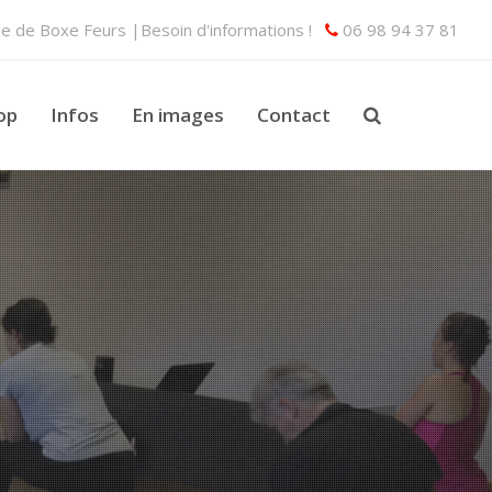
lle de Boxe Feurs |Besoin d'informations !
06 98 94 37 81
op
Infos
En images
Contact