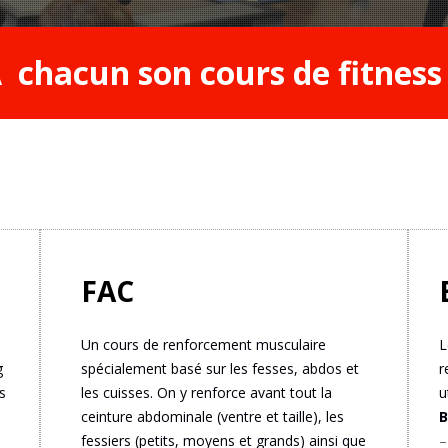
 chacun son cours de fitness
FAC
Un cours de renforcement musculaire
L
g
spécialement basé sur les fesses, abdos et
r
s
les cuisses. On y renforce avant tout la
u
ceinture abdominale (ventre et taille), les
B
fessiers (petits, moyens et grands) ainsi que