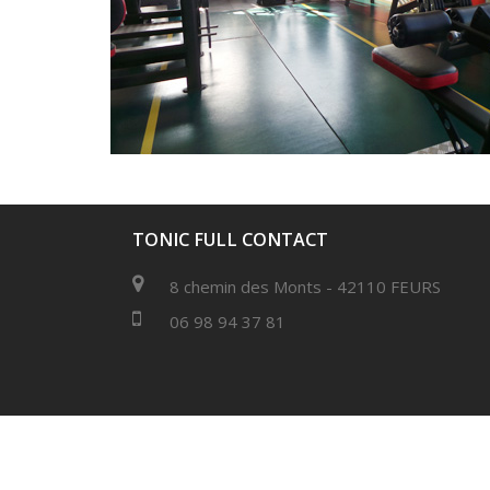
TONIC FULL CONTACT
8 chemin des Monts - 42110 FEURS
06 98 94 37 81