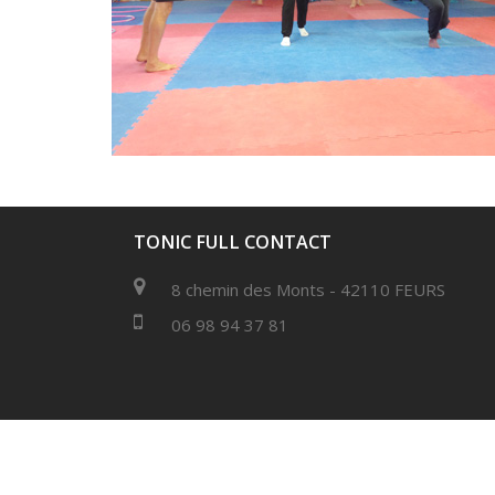
TONIC FULL CONTACT
8 chemin des Monts - 42110 FEURS
06 98 94 37 81