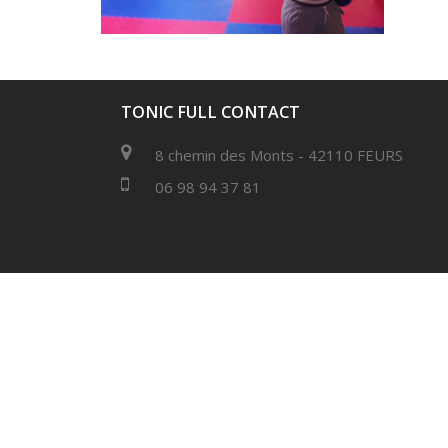
TONIC FULL CONTACT
8 chemin des Monts - 42110 FEURS
06 98 94 37 81